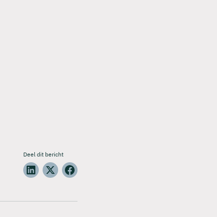
Deel dit bericht