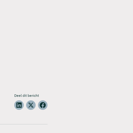
Deel dit bericht