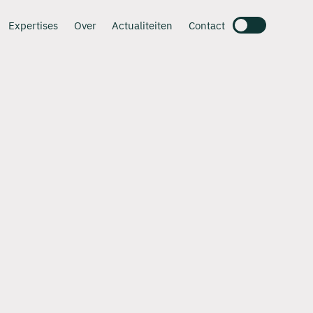
Expertises
Over
Actualiteiten
Contact