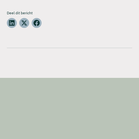
Deel dit bericht
Ontdek de kracht van expertise
Neem contact met ons op voor juridische
ondersteuning op het gebied van aanbestedingen,
contracten, voorwaarden en sportvastgoed.